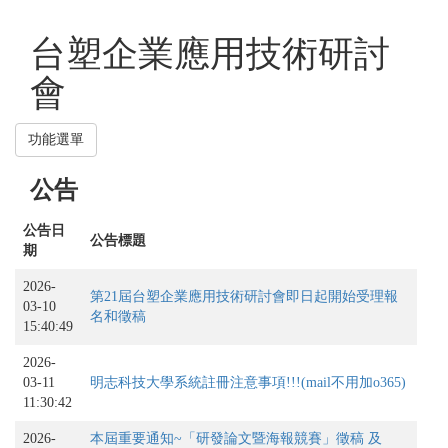
台塑企業應用技術研討
會
功能選單
公告
公告
登入
公告日
公告標題
註冊
期
2026-
English
第21屆台塑企業應用技術研討會即日起開始受理報
03-10
名和徵稿
15:40:49
2026-
03-11
明志科技大學系統註冊注意事項!!!(mail不用加o365)
11:30:42
2026-
本屆重要通知~「研發論文暨海報競賽」徵稿 及